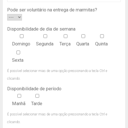
Pode ser voluntário na entrega de marmitas?
Disponibilidade de dia de semana
Domingo
Segunda
Terça
Quarta
Quinta
Sexta
É possível selecionar mias de uma opção pressionando a tecla Ctrl e
clicando.
Disponibilidade de período
Manhã
Tarde
É possível selecionar mias de uma opção pressionando a tecla Ctrl e
clicando.