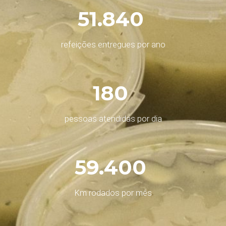
51.840
refeições entregues por ano
180
pessoas atendidas por dia
59.400
Km rodados por mês